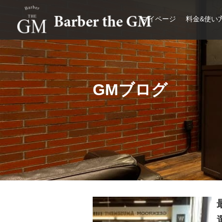
マイページ
料金&使い
大阪・本町｜大人の散髪屋
GMブログ