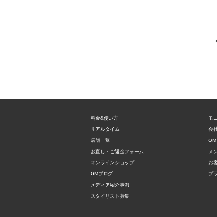
料金&使い方
モ
リアルタイム
会
店舗一覧
GM
お直し・ご返金フォーム
メ
オンラインショップ
お
GMブログ
プ
メディア紹介事例
スタイリスト募集