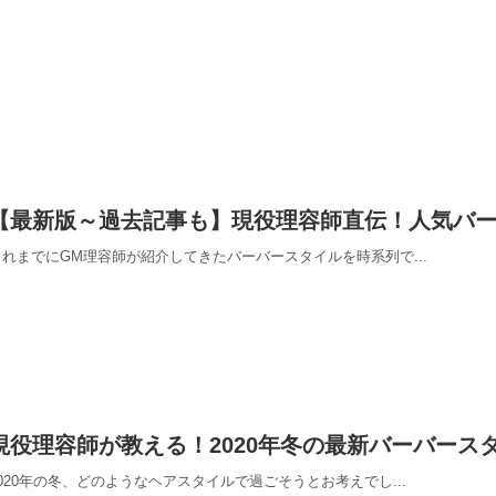
【最新版～過去記事も】現役理容師直伝！人気バ
これまでにGM理容師が紹介してきたバーバースタイルを時系列で...
現役理容師が教える！2020年冬の最新バーバース
2020年の冬、どのようなヘアスタイルで過ごそうとお考えでし...