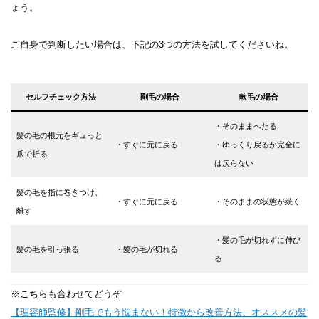
ょう。
ご自身で判断したい場合は、下記の3つの方法を試してくださいね。
セルフチェック方法
剛毛の場合
軟毛の場合
・そのままへたる
髪の毛の根元をギュっと
・すぐに元に戻る
・ゆっくり戻るが完全に
爪で折る
は戻らない
髪の毛を指に巻きつけ、
・すぐに元に戻る
・そのままの状態が続く
離す
・髪の毛が切れずに伸び
髪の毛を引っ張る
・髪の毛が切れる
る
※こちらも合わせてどうぞ
【理容師監修】剛毛でもう悩まない！特徴から改善方法、オススメの髪