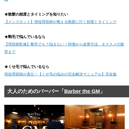
★散髪の頻度とタイミングを知りたい
【メンズカット】現役理容師が教える散髪に行く頻度とタイミング
★剛毛で悩んでいるなら
【理容師監修】剛毛でもう悩まない！特徴から改善方法、オススメの髪
型まで
★くせ毛で悩んでいるなら
現役理容師が直伝！【くせ毛の悩みの完全解決マニュアル】完全版
大人のためのバーバー「
Barber the GM
」