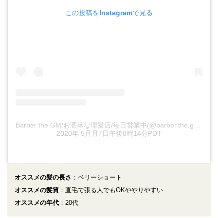
この投稿をInstagramで見る
Barber the GM/お洒落な理髪店/毎日営業中(@barber.the.gm)がシェアした投稿
2020年 5月月7日午後8時14分PDT
オススメの髪の長さ
：ベリーショート
オススメの髪質
：直毛で張る人でもOKややりやすい
オススメの年代
：20代