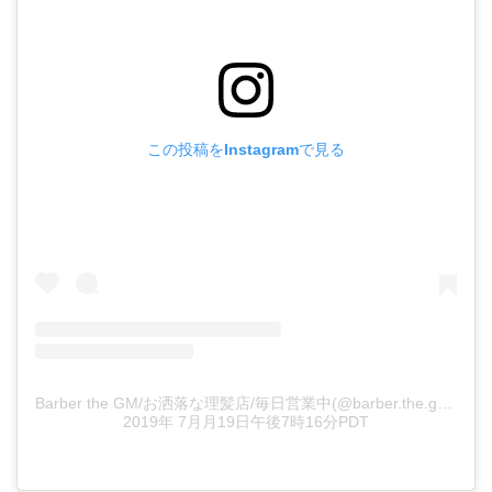
この投稿をInstagramで見る
Barber the GM/お洒落な理髪店/毎日営業中(@barber.the.gm)がシェアした投稿
2019年 7月月19日午後7時16分PDT