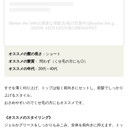
Barber the GM/お洒落な理髪店/毎日営業中(@barber.the.gm)がシェアした投稿
2020年 4月月14日午前12時59分PDT
オススメの髪の長さ
：ショート
オススメの髪質
： 問わず（くせ毛の方にも◎）
オススメの年代
：20代～40代
すそを薄く刈り上げ、トップは短く前向きにセットし、前髪でしっかり
上げるスタイル。
おさめやすいのでくせ毛の方にもオススメです。
《オススメのスタイリング》
ジェルかグリースをしっかりもみこみ、全体を前向きに抑えます。トッ