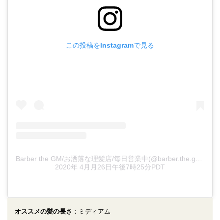
この投稿をInstagramで見る
Barber the GM/お洒落な理髪店/毎日営業中(@barber.the.gm)がシェアした投稿
2020年 4月月26日午後7時25分PDT
オススメの髪の長さ
：ミディアム