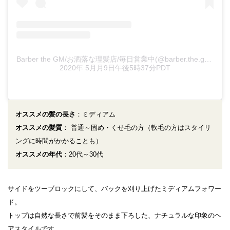
Barber the GM/お洒落な理髪店/毎日営業中(@barber.the.gm)がシェアした投稿
2020年 5月月9日午後5時37分PDT
オススメの髪の長さ
：ミディアム
オススメの髪質
： 普通～固め・くせ毛の方（軟毛の方はスタイリ
ングに時間がかかることも）
オススメの年代
：20代～30代
サイドをツーブロックにして、バックを刈り上げたミディアムフォワー
ド。
トップは自然な長さで前髪をそのまま下ろした、ナチュラルな印象のヘ
アスタイルです。