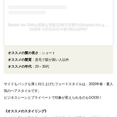
Barber the GM/お洒落な理髪店/毎日営業中(@barber.the.gm)がシェアした投稿
2020年 5月月10日午後7時51分PDT
オススメの髪の長さ
：ショート
オススメの髪質
：直毛で髪が固い人以外
オススメの年代
：20～30代
サイドもバックも薄く刈り上げたフェードスタイルは、2020年春・夏人
気のヘアスタイルです。
ビジネスシーンとプライベートで印象が変えられるのもGOOD！
《オススメのスタイリング》