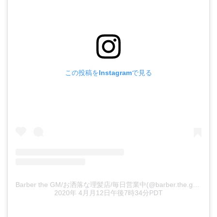
この投稿をInstagramで見る
Barber the GM/お洒落な理髪店/毎日営業中(@barber.the.gm)がシェアした投稿
2020年 4月月12日午後7時34分PDT