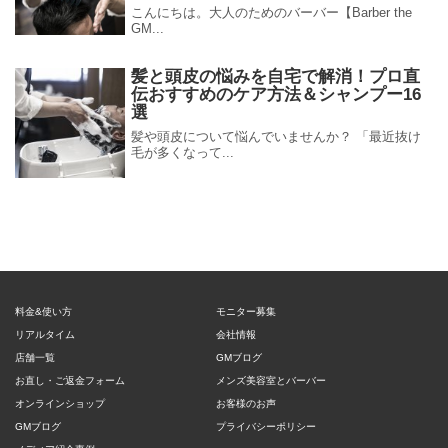
こんにちは。大人のためのバーバー【Barber the
GM...
髪と頭皮の悩みを自宅で解消！プロ直
伝おすすめのケア方法＆シャンプー16
選
髪や頭皮について悩んでいませんか？ 「最近抜け
毛が多くなって...
料金&使い方
モニター募集
リアルタイム
会社情報
店舗一覧
GMブログ
お直し・ご返金フォーム
メンズ美容室とバーバー
オンラインショップ
お客様のお声
GMブログ
プライバシーポリシー