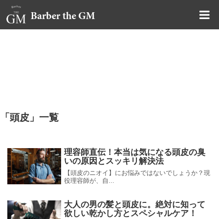
大阪・本町｜大人の散髪屋
GMブログ
「
頭皮
」
一覧
理容師直伝！本当は気になる頭皮の臭
いの原因とスッキリ解決法
【頭皮のニオイ】にお悩みではないでしょうか？現
役理容師が、自...
大人の男の髪と頭皮に。絶対に知って
欲しい乾かし方とスペシャルケア！