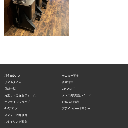
料金&使い方
モニター募集
リアルタイム
会社情報
店舗一覧
GMブログ
お直し・ご返金フォーム
メンズ美容室とバーバー
オンラインショップ
お客様のお声
GMブログ
プライバシーポリシー
メディア紹介事例
スタイリスト募集