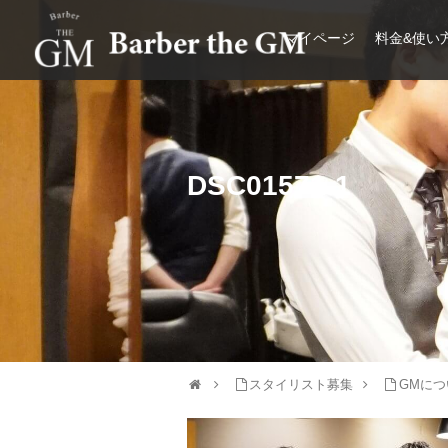
マイページ
料金&使い
大阪・本町｜大人の散髪屋
DSC01571-1
スタイリスト募集
GMにつ