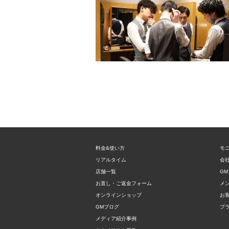
料金&使い方
モ
リアルタイム
会
店舗一覧
GM
お直し・ご返金フォーム
メ
オンラインショップ
お
GMブログ
プ
メディア紹介事例