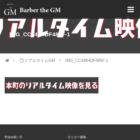
大阪・本町｜大人の散髪屋
IMG_CC44B4DF485F-1
リアルタイムGM
IMG_CC44B4DF485F-1
料金&使い方
モニター募集