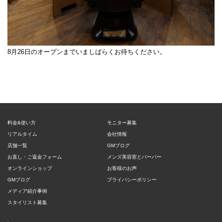
8月26日のオープンまでいましばらくお待ちください。
料金&使い方
モニター募集
リアルタイム
会社情報
店舗一覧
GMブログ
お直し・ご返金フォーム
メンズ美容室とバーバー
オンラインショップ
お客様のお声
GMブログ
プライバシーポリシー
メディア紹介事例
スタイリスト募集