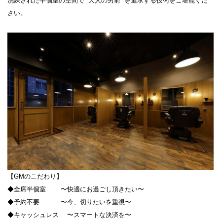
洗錬された半個室の空間で ”大人の男前” を追求する技術をご堪能くだ
さい。
【GMのこだわり】
◆全席半個室 〜快適にお過ごし頂きたい〜
◆予約不要 〜今、切りたいを重視〜
◆キャッシュレス 〜スマートな決済を〜