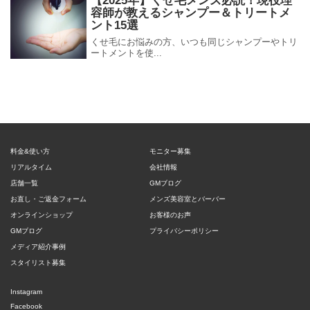
【2025年】くせ毛メンズ必読！現役理
容師が教えるシャンプー＆トリートメ
ント15選
くせ毛にお悩みの方、いつも同じシャンプーやトリ
ートメントを使...
料金&使い方
モニター募集
リアルタイム
会社情報
店舗一覧
GMブログ
お直し・ご返金フォーム
メンズ美容室とバーバー
オンラインショップ
お客様のお声
GMブログ
プライバシーポリシー
メディア紹介事例
スタイリスト募集
Instagram
Facebook