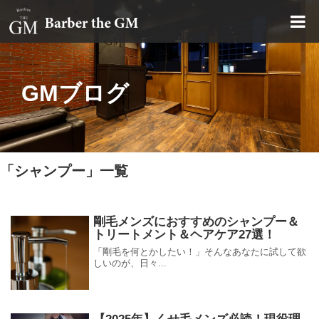
大阪・本町｜大人の散髪屋
GMブログ
「
シャンプー
」
一覧
剛毛メンズにおすすめのシャンプー＆
トリートメント＆ヘアケア27選！
「剛毛を何とかしたい！」そんなあなたに試して欲
しいのが、日々...