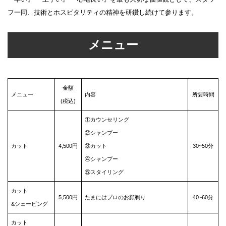
フ一同、技術とホスピタリティの精神を研鑽し続けて参ります。
メニュー
金額
メニュー
内容
所要時間
(税込)
①カウンセリング
②シャンプー
カット
4,500円
③カット
30~50分
④シャンプー
⑤スタイリング
カット
5,500円
たまにはプロのお顔剃り
40~60分
&シェービング
カット