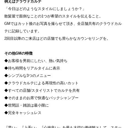
例えばクラウドカルテ
「今日はどのようなスタイルにしましょうか？」
散髪屋で面倒なことの1つが希望のスタイルを伝えること。
GMではカット後のお写真を撮らせて頂き、全店舗共有のクラウドカル
テに記録しています。
2回目以降のご来店はどの店舗でも滑らかなカウンセリングを。
その他GMの特徴
◆お客様を男前にしたい、熱い気持ち
◆待ち時間をリアルタイムに表示
◆シンプルな3つのメニュー
◆クラウドカルテによる再現性の高いカット
◆すべての店舗/スタイリストでカルテを共有
◆そのままのお席で快適なバックシャンプー
◆世間話・雑談は最小限に
◆完全キャッシュレス
『早い』 『上手い』 『心地良い』を最も大切な価値観として、スタッ