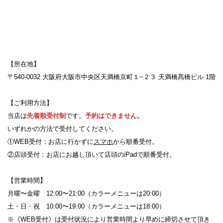
【所在地】
〒540-0032 大阪府大阪市中央区天満橋京町１−２３ 天満橋髙橋ビル 1階
【ご利用方法】
当店は
先着順受付制
です。
予約はできません。
いずれかの方法で受付してください。
①WEB受付：お店に行かずに
スマホ
から順番受付。
②店頭受付：お店にお越し頂いて店頭のiPadで順番受付。
【営業時間】
月曜〜金曜 12:00〜21:00（カラーメニューは20:00）
土・日・祝 10:00〜19:00（カラーメニューは18:00）
※《WEB受付》は受付状況により営業時間より早めに締切させて頂き