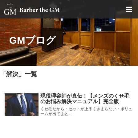
大阪・本町｜大人の散髪屋
GMブログ
「
解決
」
一覧
現役理容師が直伝！【メンズのくせ毛
のお悩み解決マニュアル】完全版
くせ毛だから・セットが上手くきまらない・ボリュ
ームが出てまと...