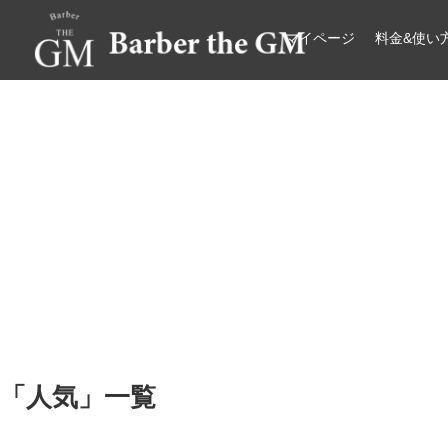
マイページ
料金&使い
大阪・本町｜大人の散髪屋
GMブログ
「
人気
」
一覧