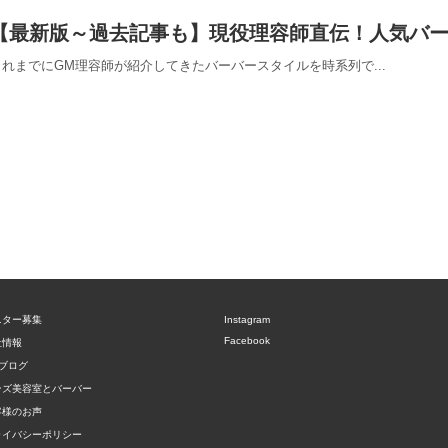
【最新版～過去記事も】現役理容師直伝！人気バ
これまでにGM理容師が紹介してきたバーバースタイルを時系列で...
ニター募集
Instagram
Facebook
社情報
ブログ
ンズ美容室とバーバー
客様のお声
ライバシーポリシー