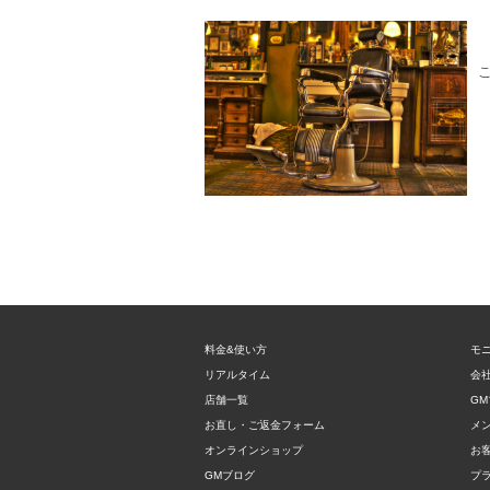
料金&使い方
モ
リアルタイム
会
店舗一覧
GM
お直し・ご返金フォーム
メ
オンラインショップ
お
GMブログ
プ