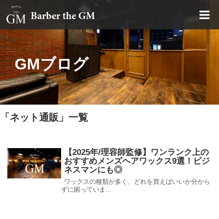
大阪・本町｜大人の散髪屋
GMブログ
「
ネット通販
」
一覧
【2025年/理容師監修】ワンランク上の
おすすめメンズヘアワックス9選！ビジ
ネスマンにも◎
ワックスの種類が多く、どれを買えばいいか分から
ずに困っていま...