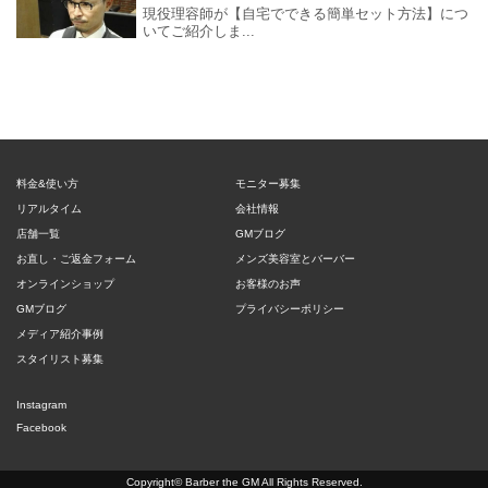
現役理容師が【自宅でできる簡単セット方法】につ
いてご紹介しま...
料金&使い方
モニター募集
リアルタイム
会社情報
店舗一覧
GMブログ
お直し・ご返金フォーム
メンズ美容室とバーバー
オンラインショップ
お客様のお声
GMブログ
プライバシーポリシー
メディア紹介事例
スタイリスト募集
Instagram
Facebook
Copyright©
Barber the GM
All Rights Reserved.