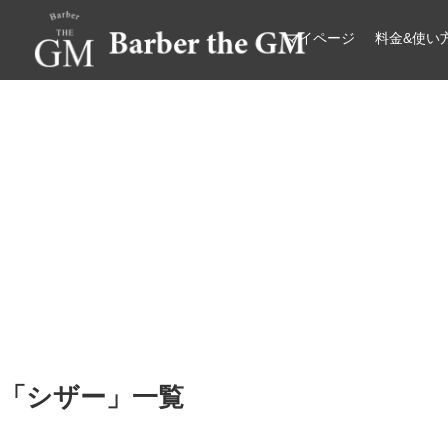
マイページ
料金&使い
大阪・本町｜大人の散髪屋
GMブログ
「
シザー
」
一覧