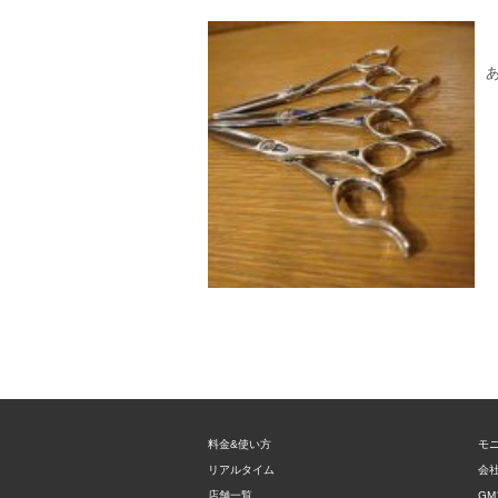
料金&使い方
モ
リアルタイム
会
店舗一覧
GM