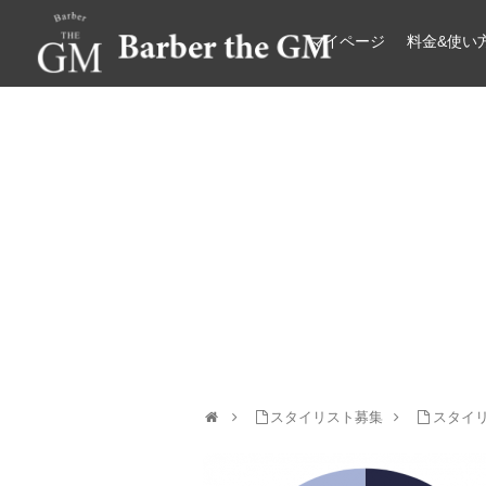
マイページ
料金&使い
大阪・本町｜大人の散髪屋
平均報酬実績-61
スタイリスト募集
スタイ