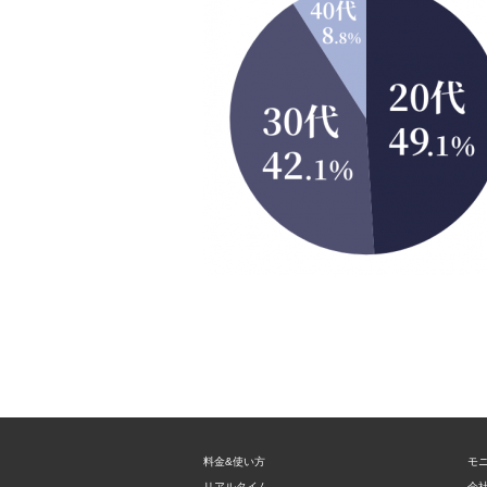
料金&使い方
モ
リアルタイム
会