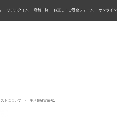
方
リアルタイム
店舗一覧
お直し・ご返金フォーム
オンライ
リストについて
平均報酬実績-61