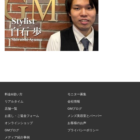
料金&使い方
モニター募集
リアルタイム
会社情報
店舗一覧
GMブログ
お直し・ご返金フォーム
メンズ美容室とバーバー
オンラインショップ
お客様のお声
GMブログ
プライバシーポリシー
メディア紹介事例