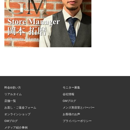
料金&使い方
モニター募集
リアルタイム
会社情報
店舗一覧
GMブログ
お直し・ご返金フォーム
メンズ美容室とバーバー
オンラインショップ
お客様のお声
GMブログ
プライバシーポリシー
メディア紹介事例