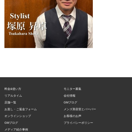
料金&使い方
モニター募集
リアルタイム
会社情報
店舗一覧
GMブログ
お直し・ご返金フォーム
メンズ美容室とバーバー
オンラインショップ
お客様のお声
GMブログ
プライバシーポリシー
メディア紹介事例