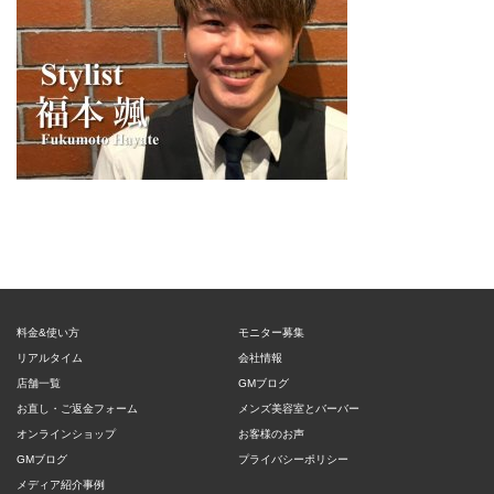
料金&使い方
モニター募集
リアルタイム
会社情報
店舗一覧
GMブログ
お直し・ご返金フォーム
メンズ美容室とバーバー
オンラインショップ
お客様のお声
GMブログ
プライバシーポリシー
メディア紹介事例