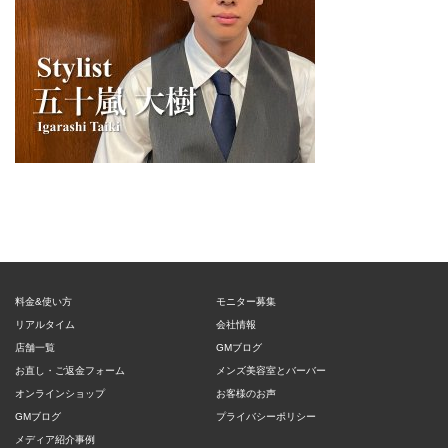
料金&使い方
モニター募集
リアルタイム
会社情報
店舗一覧
GMブログ
お直し・ご返金フォーム
メンズ美容室とバーバー
オンラインショップ
お客様のお声
GMブログ
プライバシーポリシー
メディア紹介事例