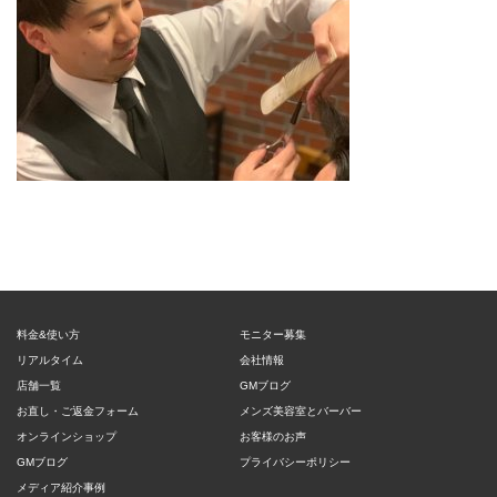
料金&使い方
モニター募集
リアルタイム
会社情報
店舗一覧
GMブログ
お直し・ご返金フォーム
メンズ美容室とバーバー
オンラインショップ
お客様のお声
GMブログ
プライバシーポリシー
メディア紹介事例