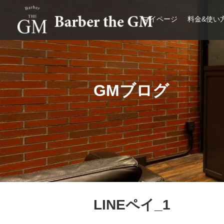
マイページ
料金&使い
大阪・本町｜大人の散髪屋
GMブログ
LINEペイ_1