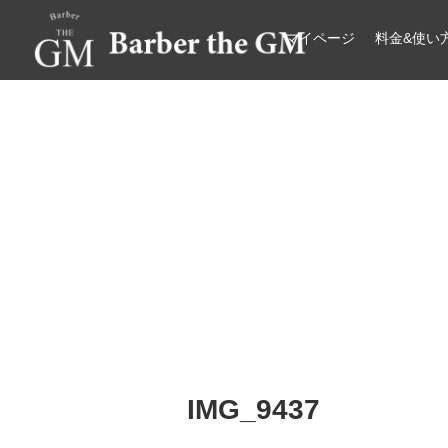
マイページ
料金&使い
大阪・本町｜大人の散髪屋
GMブログ
IMG_9437