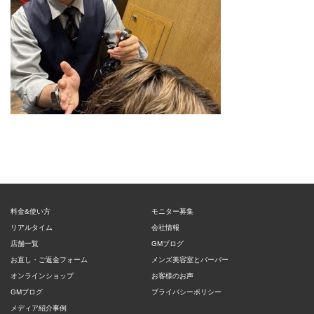
料金&使い方
モニター募集
リアルタイム
会社情報
店舗一覧
GMブログ
お直し・ご返金フォーム
メンズ美容室とバーバー
オンラインショップ
お客様のお声
GMブログ
プライバシーポリシー
メディア紹介事例