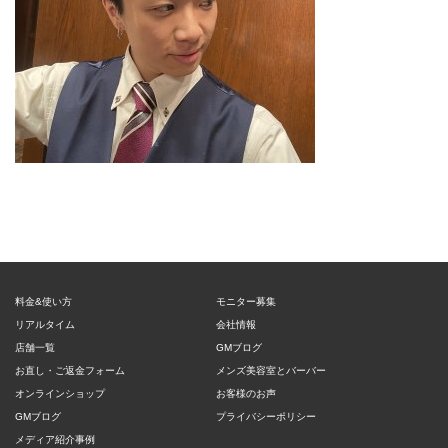
料金&使い方
モニター募集
リアルタイム
会社情報
店舗一覧
GMブログ
お直し・ご返金フォーム
メンズ美容室とバーバー
オンラインショップ
お客様のお声
GMブログ
プライバシーポリシー
メディア紹介事例