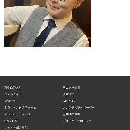
料金&使い方
モニター募集
リアルタイム
会社情報
店舗一覧
GMブログ
お直し・ご返金フォーム
メンズ美容室とバーバー
オンラインショップ
お客様のお声
GMブログ
プライバシーポリシー
メディア紹介事例