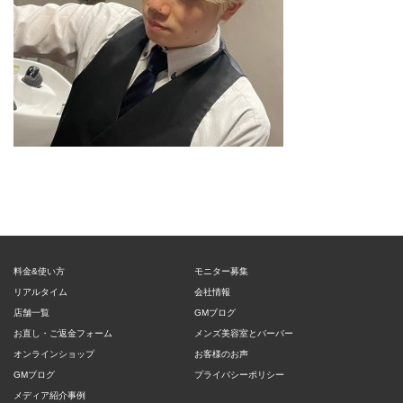
料金&使い方
モニター募集
リアルタイム
会社情報
店舗一覧
GMブログ
お直し・ご返金フォーム
メンズ美容室とバーバー
オンラインショップ
お客様のお声
GMブログ
プライバシーポリシー
メディア紹介事例