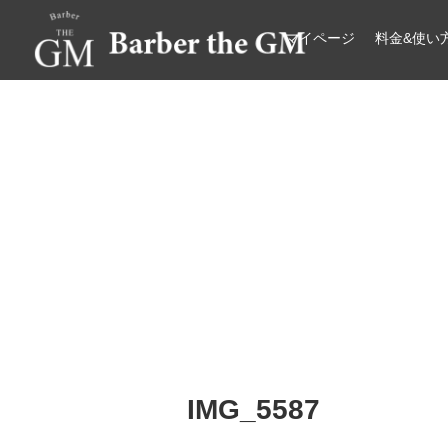
マイページ
料金&使い
大阪・本町｜大人の散髪屋
GMブログ
IMG_5587