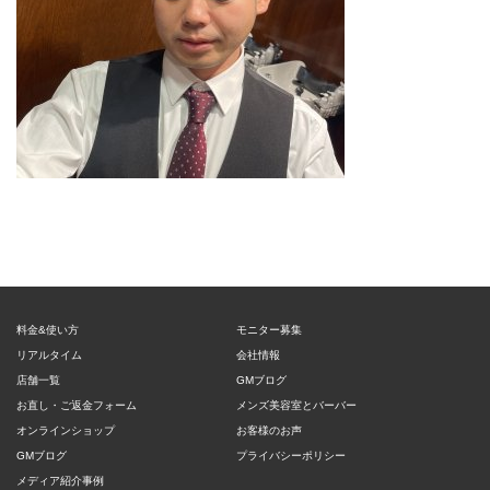
料金&使い方
モニター募集
リアルタイム
会社情報
店舗一覧
GMブログ
お直し・ご返金フォーム
メンズ美容室とバーバー
オンラインショップ
お客様のお声
GMブログ
プライバシーポリシー
メディア紹介事例