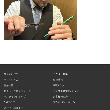
料金&使い方
モニター募集
リアルタイム
会社情報
店舗一覧
GMブログ
お直し・ご返金フォーム
メンズ美容室とバーバー
オンラインショップ
お客様のお声
GMブログ
プライバシーポリシー
メディア紹介事例