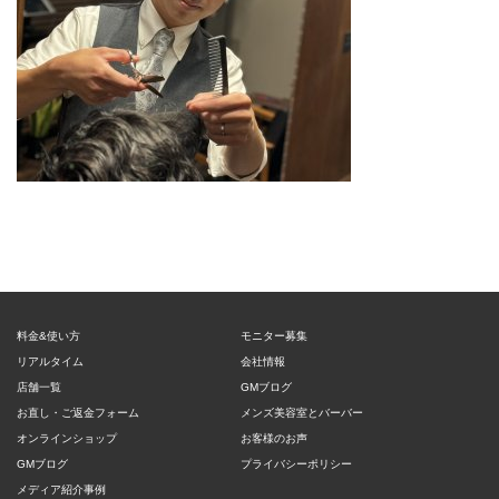
料金&使い方
モニター募集
リアルタイム
会社情報
店舗一覧
GMブログ
お直し・ご返金フォーム
メンズ美容室とバーバー
オンラインショップ
お客様のお声
GMブログ
プライバシーポリシー
メディア紹介事例