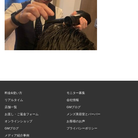
料金&使い方
モニター募集
リアルタイム
会社情報
店舗一覧
GMブログ
お直し・ご返金フォーム
メンズ美容室とバーバー
オンラインショップ
お客様のお声
GMブログ
プライバシーポリシー
メディア紹介事例