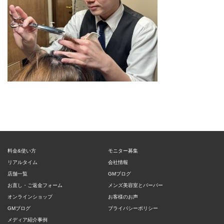
料金&使い方
モニター募集
リアルタイム
会社情報
店舗一覧
GMブログ
お直し・ご返金フォーム
メンズ美容室とバーバー
オンラインショップ
お客様のお声
GMブログ
プライバシーポリシー
メディア紹介事例