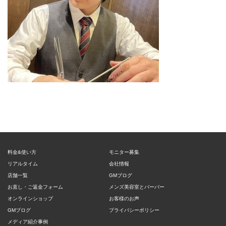
料金&使い方
モニター募集
リアルタイム
会社情報
店舗一覧
GMブログ
お直し・ご返金フォーム
メンズ美容室とバーバー
オンラインショップ
お客様のお声
GMブログ
プライバシーポリシー
メディア紹介事例