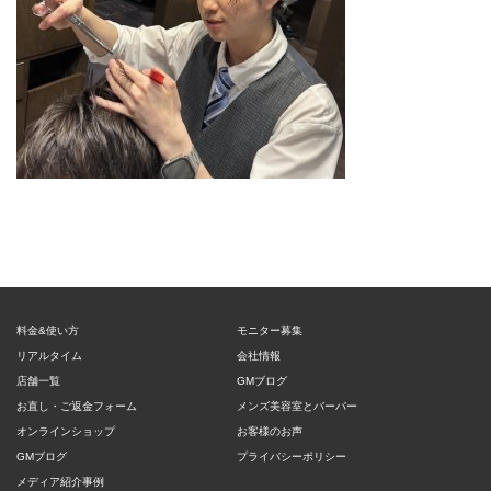
料金&使い方
モニター募集
リアルタイム
会社情報
店舗一覧
GMブログ
お直し・ご返金フォーム
メンズ美容室とバーバー
オンラインショップ
お客様のお声
GMブログ
プライバシーポリシー
メディア紹介事例