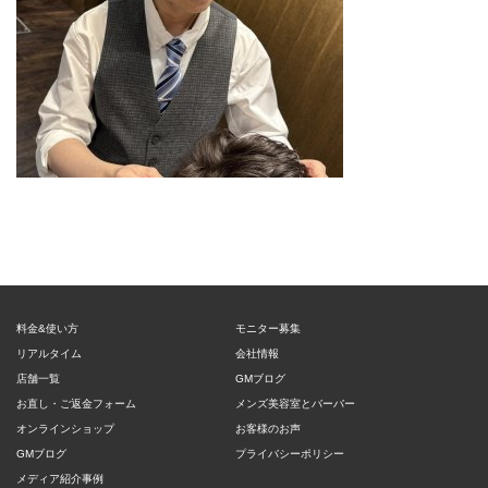
料金&使い方
モニター募集
リアルタイム
会社情報
店舗一覧
GMブログ
お直し・ご返金フォーム
メンズ美容室とバーバー
オンラインショップ
お客様のお声
GMブログ
プライバシーポリシー
メディア紹介事例