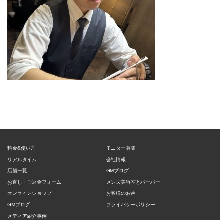
料金&使い方
モニター募集
リアルタイム
会社情報
店舗一覧
GMブログ
お直し・ご返金フォーム
メンズ美容室とバーバー
オンラインショップ
お客様のお声
GMブログ
プライバシーポリシー
メディア紹介事例