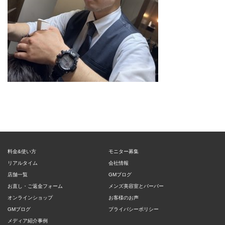
料金&使い方
モニター募集
リアルタイム
会社情報
店舗一覧
GMブログ
お直し・ご返金フォーム
メンズ美容室とバーバー
オンラインショップ
お客様のお声
GMブログ
プライバシーポリシー
メディア紹介事例