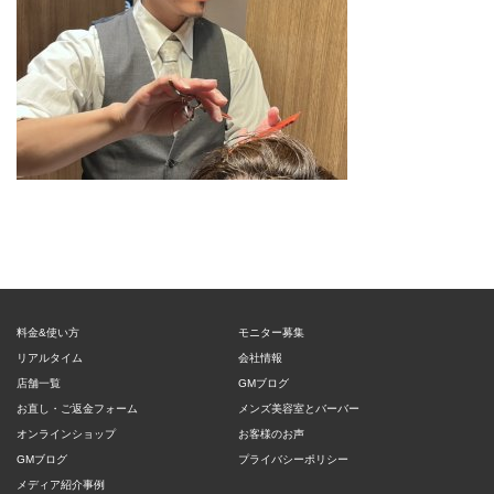
料金&使い方
モニター募集
リアルタイム
会社情報
店舗一覧
GMブログ
お直し・ご返金フォーム
メンズ美容室とバーバー
オンラインショップ
お客様のお声
GMブログ
プライバシーポリシー
メディア紹介事例