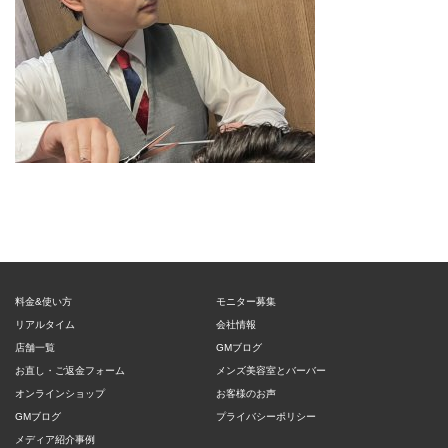
料金&使い方
モニター募集
リアルタイム
会社情報
店舗一覧
GMブログ
お直し・ご返金フォーム
メンズ美容室とバーバー
オンラインショップ
お客様のお声
GMブログ
プライバシーポリシー
メディア紹介事例