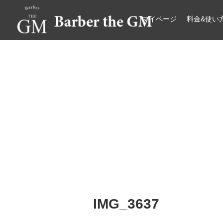
マイページ
料金&使い
大阪・本町｜大人の散髪屋
GMブログ
IMG_3637