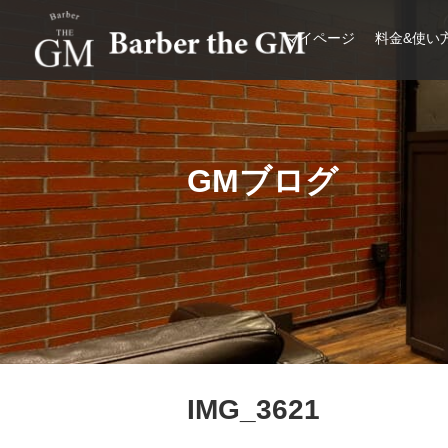
マイページ
料金&使い
大阪・本町｜大人の散髪屋
GMブログ
IMG_3621