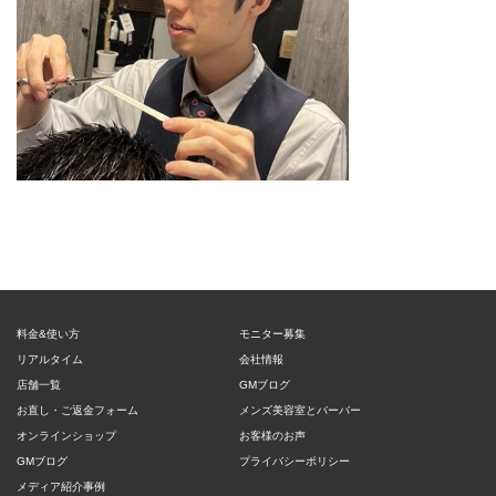
料金&使い方
モニター募集
リアルタイム
会社情報
店舗一覧
GMブログ
お直し・ご返金フォーム
メンズ美容室とバーバー
オンラインショップ
お客様のお声
GMブログ
プライバシーポリシー
メディア紹介事例