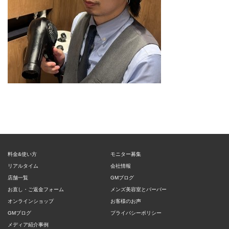
料金&使い方
モニター募集
リアルタイム
会社情報
店舗一覧
GMブログ
お直し・ご返金フォーム
メンズ美容室とバーバー
オンラインショップ
お客様のお声
GMブログ
プライバシーポリシー
メディア紹介事例