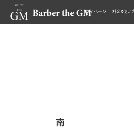
マイページ
料金&使い
大阪・本町｜大人の散髪屋
GMブログ
南