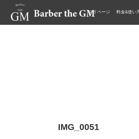
マイページ
料金&使い
大阪・本町｜大人の散髪屋
GMブログ
IMG_0051