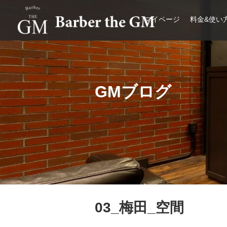
マイページ
料金&使い
大阪・本町｜大人の散髪屋
GMブログ
03_梅田_空間