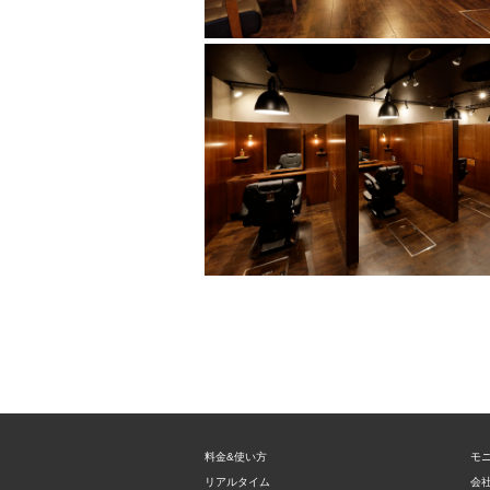
料金&使い方
モ
リアルタイム
会