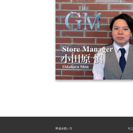
料金&使い方
モ