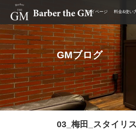
マイページ
料金&使い
大阪・本町｜大人の散髪屋
GMブログ
03_梅田_スタイリ